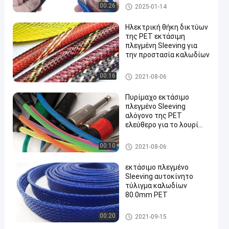
PET εκτάσιμο πλεγμένο Slee
00:26
2025-01-14
ving
Ηλεκτρική θήκη δικτύων
της PET εκτάσιμη
πλεγμένη Sleeving για
την προστασία καλωδίων
en
PET εκτάσιμο πλεγμένο Slee
00:16
2021-08-06
ving
Πυρίμαχο εκτάσιμο
πλεγμένο Sleeving
αλόγονο της PET
ελεύθερο για το λουρί
καλωδίων
PET εκτάσιμο πλεγμένο Slee
00:10
2021-08-06
ving
εκτάσιμο πλεγμένο
Sleeving αυτοκίνητο
τύλιγμα καλωδίων
80.0mm PET
PET εκτάσιμο πλεγμένο Slee
00:20
2021-09-15
ving