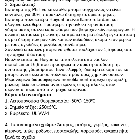
3.
Σημειώσεις:
Εκτάσιμο της PET να επεκταθεί μπορεί συγχρόνως να είναι
κονταίνει, για 30%, παρακαλώ διατηρήστε αρκετό μήκος.
Εκτάσιμο πολυεστέρα Huiyunhai είναι flame-retardant και
αλόγονο-ελεύθερο. Προσφέρει την ανθεκτική αντίσταση
γδαρσίματος σε ένα ευρύ φάσμα των βιομηχανικών εφαρμογών. Η
ανοικτή κατασκευή ύφανσης επιτρέπει σε μια εύκολη εγκατάσταση
σε μια δέσμη των μανικών και των καλωδίων, ακόμα κι αν μερικά
με τους ογκώδεις ή μεγάλους συνδετήρες.
Συνολικά επέκτεινε μπορεί να φθάσει τουλάχιστον 1,5 φορές από
την αρχική διάσταση.
Νάυλον εκτάσιμο Huiyunhai αποτελείται από νάυλον
monofilament 6,6 που προσφέρει την άριστη απόδοση της
αντίστασης γδαρσίματος. Είναι ελαφρύ, ιδιαίτερα εύκαμπτος και
μπορεί αντιστέκεται σε πολλούς πράκτορες χημικών ουσιών.
Μεμονωμένα διαμορφωμένο monofilament παρέχει την ομαλή,
μαλακή, λεία επιφάνεια αντιστεμένος στις εμπλοκές όταν
σέρνονται πέρα από την τραχιά επιφάνεια.
Κύρια πλεονεκτήματα:
1.
Λειτουργούσα θερμοκρασία: -50
°C~150°C
2.
Σημείο τήξης: 250±5°C.
3.
Εύφλεκτο: UL VW-1
4.
Τυποποιημένο χρώμα: Άσπρος, μαύρος, γκρίζος, κόκκινος,
κίτρινος, μπλε, ρόδινος, πορτοκαλής, πορφυρός, ανακατεψτε
ξανά το σχέδιο