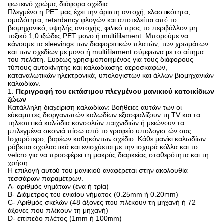
φωτεινό χρώμα, διάφορα σχέδια.
Πλεγμένο η PET μας έχει την άριστη αντοχή, ελαστικότητα,
ομαλότητα, retardancy φλογών και αποτελείται από το
βιομηχανικό, υψηλής αντοχής, φιλικό προς το περιβάλλον μη
τοξικό 1,0 ιξώδες PET μονο ή multifilament. Μπορούμε να
κάνουμε τα sleevings των διαφορετικών πλατών, των χρωμάτων
και των σχεδίων με μονο ή multifilament σύμφωνα με το αίτημα
του πελάτη. Ευρέως χρησιμοποιημένος για τους διάφορους
τύπους αυτοκίνητης και καλωδίωσης αεροσκαφών,
καταναλωτικών ηλεκτρονικά, υπολογιστών και άλλων βιομηχανιών
καλωδίων.
1.
Περιγραφή του εκτάσιμου πλεγμένου μανικιού κατοικίδιων
ζώων
Κατάλληλη διαχείριση καλωδίων: Βοήθειες αυτών των οι
εύκαμπτες διοργανωτών καλωδίων εξασφαλίζουν τη TV και τα
τηλεοπτικά καλώδια κονσολών παιχνιδιών ή μειώνουν τα
μπλεγμένα σκοινιά πίσω από το γραφείο υπολογιστών σας
Ισχυρότερο, βαρέων καθηκόντων σχέδιο: Κάθε μανίκι καλωδίων
ράβεται σχολαστικά και ενισχύεται με την ισχυρά κόλλα και το
velcro για να προσφέρει τη μακράς διαρκείας σταθερότητα και τη
χρήση
Η επιλογή αυτού του μανικιού αναφέρεται στην ακολουθία
τεσσάρων παραμέτρων.
A- αριθμός νημάτων (ένα ή τρία)
B- Διάμετρος του ενιαίου νήματος (0.25mm ή 0.20mm)
C- Αριθμός σκελών (48 άξονες που πλέκουν τη μηχανή ή 72
άξονες που πλέκουν τη μηχανή)
D- επίπεδο πλάτος (1mm ή 100mm)