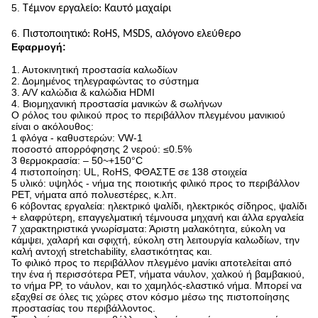
5.
Τέμνον εργαλείο: Καυτό μαχαίρι
6.
Πιστοποιητικό: RoHS, MSDS, αλόγονο ελεύθερο
Εφαρμογή:
1. Αυτοκινητική προστασία καλωδίων
2. Δομημένος τηλεγραφώντας το σύστημα
3. A/V καλώδια & καλώδια HDMI
4. Βιομηχανική προστασία μανικών & σωλήνων
Ο ρόλος του φιλικού προς το περιβάλλον πλεγμένου μανικιού
είναι ο ακόλουθος:
1 φλόγα - καθυστερών: VW-1
ποσοστό απορρόφησης 2 νερού: ≤0.5%
3 θερμοκρασία: – 50~+150°C
4 πιστοποίηση: UL, RoHS, ΦΘΑΣΤΕ σε 138 στοιχεία
5 υλικό: υψηλός - νήμα της ποιοτικής φιλικό προς το περιβάλλον
PET, νήματα από πολυεστέρες, κ.λπ.
6 κόβοντας εργαλεία: ηλεκτρικό ψαλίδι, ηλεκτρικός σίδηρος, ψαλίδι
+ ελαφρύτερη, επαγγελματική τέμνουσα μηχανή και άλλα εργαλεία
7 χαρακτηριστικά γνωρίσματα: Άριστη μαλακότητα, εύκολη να
κάμψει, χαλαρή και σφιχτή, εύκολη στη λειτουργία καλωδίων, την
καλή αντοχή stretchability, ελαστικότητας και.
Το φιλικό προς το περιβάλλον πλεγμένο μανίκι αποτελείται από
την ένα ή περισσότερα PET, νήματα νάυλον, χαλκού ή βαμβακιού,
το νήμα PP, το νάυλον, και το χαμηλός-ελαστικό νήμα. Μπορεί να
εξαχθεί σε όλες τις χώρες στον κόσμο μέσω της πιστοποίησης
προστασίας του περιβάλλοντος.