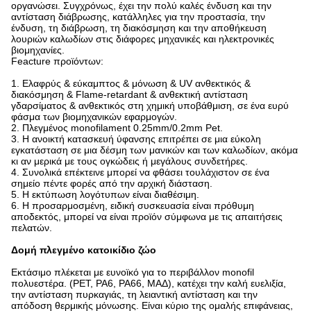
οργανώσει. Συγχρόνως, έχει την πολύ καλές ένδυση και την
αντίσταση διάβρωσης, κατάλληλες για την προστασία, την
ένδυση, τη διάβρωση, τη διακόσμηση και την αποθήκευση
λουριών καλωδίων στις διάφορες μηχανικές και ηλεκτρονικές
βιομηχανίες.
Feacture προϊόντων:
1. Ελαφρύς & εύκαμπτος & μόνωση & UV ανθεκτικός &
διακόσμηση & Flame-retardant & ανθεκτική αντίσταση
γδαρσίματος & ανθεκτικός στη χημική υποβάθμιση, σε ένα ευρύ
φάσμα των βιομηχανικών εφαρμογών.
2. Πλεγμένος monofilament 0.25mm/0.2mm Pet.
3. Η ανοικτή κατασκευή ύφανσης επιτρέπει σε μια εύκολη
εγκατάσταση σε μια δέσμη των μανικών και των καλωδίων, ακόμα
κι αν μερικά με τους ογκώδεις ή μεγάλους συνδετήρες.
4. Συνολικά επέκτεινε μπορεί να φθάσει τουλάχιστον σε ένα
σημείο πέντε φορές από την αρχική διάσταση.
5. Η εκτύπωση λογότυπων είναι διαθέσιμη.
6. Η προσαρμοσμένη, ειδική συσκευασία είναι πρόθυμη
αποδεκτός, μπορεί να είναι προϊόν σύμφωνα με τις απαιτήσεις
πελατών.
Δομή πλεγμένο κατοικίδιο ζώο
Εκτάσιμο πλέκεται με ευνοϊκό για το περιβάλλον monofil
πολυεστέρα. (PET, PA6, PA66, ΜΑΔ), κατέχει την καλή ευελιξία,
την αντίσταση πυρκαγιάς, τη λειαντική αντίσταση και την
απόδοση θερμικής μόνωσης. Είναι κύριο της ομαλής επιφάνειας,