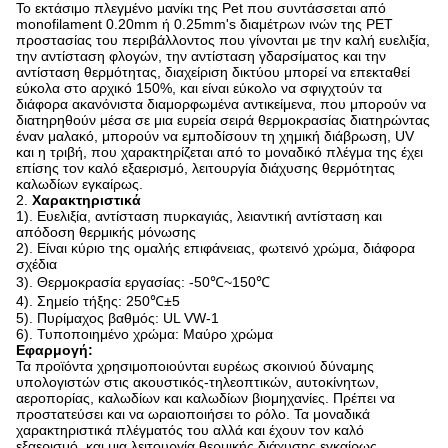
Το εκτάσιμο πλεγμένο μανίκι της Pet που συντάσσεται από
monofilament 0.20mm ή 0.25mm's διαμέτρων ινών της PET
προστασίας του περιβάλλοντος που γίνονται με την καλή ευελιξία,
την αντίσταση φλογών, την αντίσταση γδαρσίματος και την
αντίσταση θερμότητας, διαχείριση δικτύου μπορεί να επεκταθεί
εύκολα στο αρχικό 150%, και είναι εύκολο να σφιγχτούν τα
διάφορα ακανόνιστα διαμορφωμένα αντικείμενα, που μπορούν να
διατηρηθούν μέσα σε μια ευρεία σειρά θερμοκρασίας διατηρώντας
έναν μαλακό, μπορούν να εμποδίσουν τη χημική διάβρωση, UV
και η τριβή, που χαρακτηρίζεται από το μοναδικό πλέγμα της έχει
επίσης τον καλό εξαερισμό, λειτουργία διάχυσης θερμότητας
καλωδίων εγκαίρως.
2.
Χαρακτηριστικά
1). Ευελιξία, αντίσταση πυρκαγιάς, λειαντική αντίσταση και
απόδοση θερμικής μόνωσης
2). Είναι κύριο της ομαλής επιφάνειας, φωτεινό χρώμα, διάφορα
σχέδια
3). Θερμοκρασία εργασίας: -50℃~150℃
4). Σημείο τήξης: 250℃±5
5). Πυρίμαχος βαθμός: UL VW-1
6). Τυποποιημένο χρώμα: Μαύρο χρώμα
Εφαρμογή:
Τα προϊόντα χρησιμοποιούνται ευρέως σκοινιού δύναμης
υπολογιστών στις ακουστικός-τηλεοπτικών, αυτοκίνητων,
αεροπορίας, καλωδίων και καλωδίων βιομηχανίες. Πρέπει να
προστατεύσει και να ωραιοποιήσει το ρόλο. Τα μοναδικά
χαρακτηριστικά πλέγματός του αλλά και έχουν τον καλό
εξαερισμό, και μια λειτουργία θερμικής διάχυσης εγκαίρως.