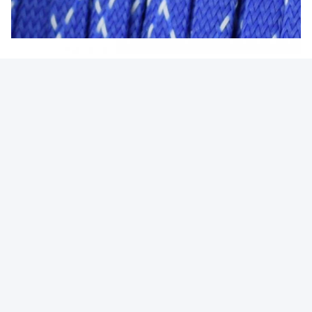
Ετικέττες:
Εκτάσιμο Καλωδίων
Αργαλειός Πλεγμένων Καλωδίων