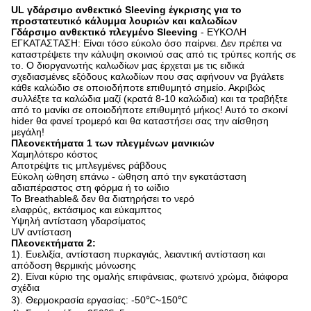
UL γδάρσιμο ανθεκτικό Sleeving έγκρισης για το
προστατευτικό κάλυμμα λουριών και καλωδίων
Γδάρσιμο ανθεκτικό πλεγμένο Sleeving
- ΕΥΚΟΛΗ
ΕΓΚΑΤΑΣΤΑΣΗ: Είναι τόσο εύκολο όσο παίρνει. Δεν πρέπει να
καταστρέψετε την κάλυψη σκοινιού σας από τις τρύπες κοπής σε
το. Ο διοργανωτής καλωδίων μας έρχεται με τις ειδικά
σχεδιασμένες εξόδους καλωδίων που σας αφήνουν να βγάλετε
κάθε καλώδιο σε οποιοδήποτε επιθυμητό σημείο. Ακριβώς
συλλέξτε τα καλώδια μαζί (κρατά 8-10 καλώδια) και τα τραβήξτε
από το μανίκι σε οποιοδήποτε επιθυμητό μήκος! Αυτό το σκοινί
hider θα φανεί τρομερό και θα καταστήσει σας την αίσθηση
μεγάλη!
Πλεονεκτήματα 1 των πλεγμένων μανικιών
Χαμηλότερο κόστος
Αποτρέψτε τις μπλεγμένες ράβδους
Εύκολη ώθηση επάνω - ώθηση από την εγκατάσταση
αδιαπέραστος στη φόρμα ή το ωίδιο
Το Breathable& δεν θα διατηρήσει το νερό
ελαφρύς, εκτάσιμος και εύκαμπτος
Υψηλή αντίσταση γδαρσίματος
UV αντίσταση
Πλεονεκτήματα 2:
1). Ευελιξία, αντίσταση πυρκαγιάς, λειαντική αντίσταση και
απόδοση θερμικής μόνωσης
2). Είναι κύριο της ομαλής επιφάνειας, φωτεινό χρώμα, διάφορα
σχέδια
3). Θερμοκρασία εργασίας: -50℃~150℃