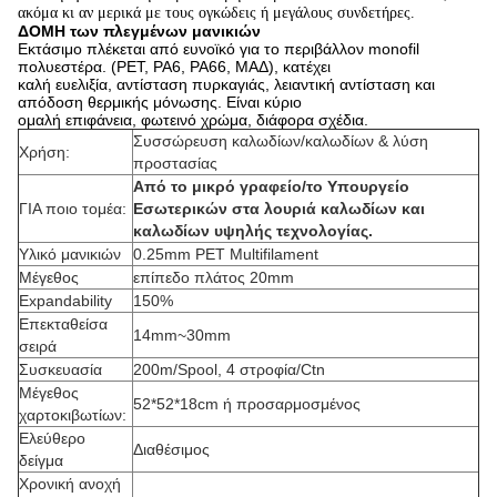
ακόμα κι αν μερικά με τους ογκώδεις ή μεγάλους συνδετήρες.
ΔΟΜΗ των πλεγμένων μανικιών
Εκτάσιμο πλέκεται από ευνοϊκό για το περιβάλλον monofil
πολυεστέρα. (PET, PA6, PA66, ΜΑΔ), κατέχει
καλή ευελιξία, αντίσταση πυρκαγιάς, λειαντική αντίσταση και
απόδοση θερμικής μόνωσης. Είναι κύριο
ομαλή επιφάνεια, φωτεινό χρώμα, διάφορα σχέδια.
Συσσώρευση καλωδίων/καλωδίων & λύση
Χρήση:
προστασίας
Από το μικρό γραφείο/το Υπουργείο
ΓΙΑ ποιο τομέα:
Εσωτερικών στα λουριά καλωδίων και
καλωδίων υψηλής τεχνολογίας.
Υλικό μανικιών
0.25mm PET Multifilament
Μέγεθος
επίπεδο πλάτος 20mm
Expandability
150%
Επεκταθείσα
14mm~30mm
σειρά
Συσκευασία
200m/Spool, 4 στροφία/Ctn
Μέγεθος
52*52*18cm ή προσαρμοσμένος
χαρτοκιβωτίων:
Ελεύθερο
Διαθέσιμος
δείγμα
Χρονική ανοχή