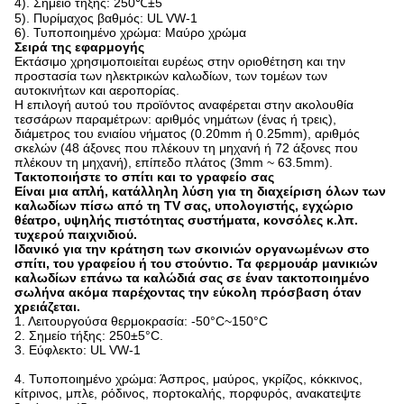
4). Σημείο τήξης: 250℃±5
5). Πυρίμαχος βαθμός: UL VW-1
6). Τυποποιημένο χρώμα: Μαύρο χρώμα
Σειρά της εφαρμογής
Εκτάσιμο χρησιμοποιείται ευρέως στην οριοθέτηση και την
προστασία των ηλεκτρικών καλωδίων, των τομέων των
αυτοκινήτων και αεροπορίας.
Η επιλογή αυτού του προϊόντος αναφέρεται στην ακολουθία
τεσσάρων παραμέτρων: αριθμός νημάτων (ένας ή τρεις),
διάμετρος του ενιαίου νήματος (0.20mm ή 0.25mm), αριθμός
σκελών (48 άξονες που πλέκουν τη μηχανή ή 72 άξονες που
πλέκουν τη μηχανή), επίπεδο πλάτος (3mm ~ 63.5mm).
Τακτοποιήστε το σπίτι και το γραφείο σας
Είναι μια απλή, κατάλληλη λύση για τη διαχείριση όλων των
καλωδίων πίσω από τη TV σας, υπολογιστής, εγχώριο
θέατρο, υψηλής πιστότητας συστήματα, κονσόλες κ.λπ.
τυχερού παιχνιδιού.
Ιδανικό για την κράτηση των σκοινιών οργανωμένων στο
σπίτι, του γραφείου ή του στούντιο. Τα φερμουάρ μανικιών
καλωδίων επάνω τα καλώδιά σας σε έναν τακτοποιημένο
σωλήνα ακόμα παρέχοντας την εύκολη πρόσβαση όταν
χρειάζεται.
1.
Λειτουργούσα θερμοκρασία: -50°C~150°C
2.
Σημείο τήξης: 250±5°C.
3.
Εύφλεκτο: UL VW-1
4.
Τυποποιημένο χρώμα: Άσπρος, μαύρος, γκρίζος, κόκκινος,
κίτρινος, μπλε, ρόδινος, πορτοκαλής, πορφυρός, ανακατεψτε