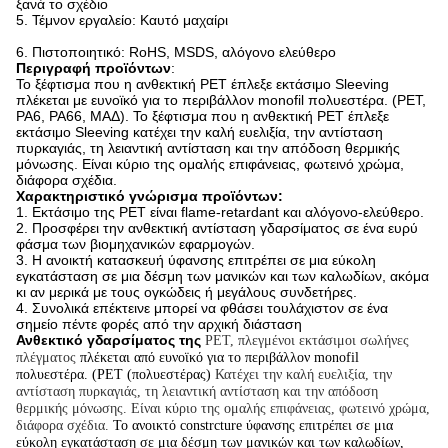
ξανά το σχέδιο
5.
Τέμνον εργαλείο: Καυτό μαχαίρι
6.
Πιστοποιητικό: RoHS, MSDS, αλόγονο ελεύθερο
Περιγραφή προϊόντων
:
Το ξέφτισμα που η ανθεκτική PET έπλεξε εκτάσιμο Sleeving
πλέκεται με ευνοϊκό για το περιβάλλον monofil πολυεστέρα. (PET,
PA6, PA66, ΜΑΔ). Το ξέφτισμα που η ανθεκτική PET έπλεξε
εκτάσιμο Sleeving κατέχει την καλή ευελιξία, την αντίσταση
πυρκαγιάς, τη λειαντική αντίσταση και την απόδοση θερμικής
μόνωσης. Είναι κύριο της ομαλής επιφάνειας, φωτεινό χρώμα,
διάφορα σχέδια.
Χαρακτηριστικό γνώρισμα προϊόντων:
1. Εκτάσιμο της PET είναι flame-retardant και αλόγονο-ελεύθερο.
2. Προσφέρει την ανθεκτική αντίσταση γδαρσίματος σε ένα ευρύ
φάσμα των βιομηχανικών εφαρμογών.
3. Η ανοικτή κατασκευή ύφανσης επιτρέπει σε μια εύκολη
εγκατάσταση σε μια δέσμη των μανικών και των καλωδίων, ακόμα
κι αν μερικά με τους ογκώδεις ή μεγάλους συνδετήρες.
4. Συνολικά επέκτεινε μπορεί να φθάσει τουλάχιστον σε ένα
σημείο πέντε φορές από την αρχική διάσταση
Ανθεκτικό γδαρσίματος της
PET, πλεγμένοι εκτάσιμοι σωλήνες
πλέγματος
πλέκεται από ευνοϊκό για το περιβάλλον monofil
πολυεστέρα. (PET (πολυεστέρας)
Κατέχει την καλή ευελιξία, την
αντίσταση πυρκαγιάς, τη λειαντική αντίσταση και την απόδοση
θερμικής μόνωσης. Είναι κύριο της ομαλής επιφάνειας, φωτεινό χρώμα,
διάφορα σχέδια.
Το ανοικτό constrcture ύφανσης επιτρέπει σε μια
εύκολη εγκατάσταση σε μια δέσμη των μανικών και των καλωδίων,