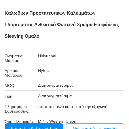
Καλωδίων Προστατευτικών Καλυμμάτων
Γδαρσίματος Ανθεκτικό Φωτεινό Χρώμα Επιφάνειας
Sleeving Ομαλό
Ονομασία
Huiyunhai
Μάρκας:
Αριθμός
Hyh-φ
Μοντέλου:
Διαπραγματεύσιμος
MOQ:
Διαπραγματεύσιμα
Τιμή:
Πληροφορίες
τυποποιημένο κουτί κατά την εξαγωγή
Συσκευασίας:
Μ / Τ, Western Union
Όροι Πληρωμής:
Βρείτε Την Καλύτερη Τιμή
Μας Ελάτε Σε Επαφή Με