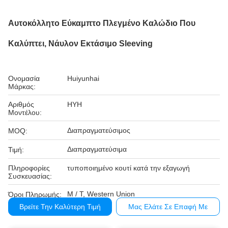
Αυτοκόλλητο Εύκαμπτο Πλεγμένο Καλώδιο Που
Καλύπτει, Νάυλον Εκτάσιμο Sleeving
Ονομασία
Huiyunhai
Μάρκας:
Αριθμός
HYH
Μοντέλου:
Διαπραγματεύσιμος
MOQ:
Διαπραγματεύσιμα
Τιμή:
Πληροφορίες
τυποποιημένο κουτί κατά την εξαγωγή
Συσκευασίας:
Μ / Τ, Western Union
Όροι Πληρωμής:
Βρείτε Την Καλύτερη Τιμή
Μας Ελάτε Σε Επαφή Με