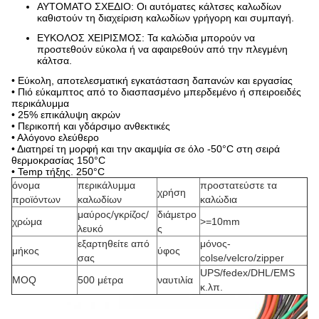
ΑΥΤΟΜΑΤΟ ΣΧΕΔΙΟ: Οι αυτόματες κάλτσες καλωδίων
καθιστούν τη διαχείριση καλωδίων γρήγορη και συμπαγή.
ΕΥΚΟΛΟΣ ΧΕΙΡΙΣΜΟΣ: Τα καλώδια μπορούν να
προστεθούν εύκολα ή να αφαιρεθούν από την πλεγμένη
κάλτσα.
• Εύκολη, αποτελεσματική εγκατάσταση δαπανών και εργασίας
• Πιό εύκαμπτος από το διασπασμένο μπερδεμένο ή σπειροειδές
περικάλυμμα
• 25% επικάλυψη ακρών
• Περικοπή και γδάρσιμο ανθεκτικές
• Αλόγονο ελεύθερο
• Διατηρεί τη μορφή και την ακαμψία σε όλο -50°C στη σειρά
θερμοκρασίας 150°C
• Temp τήξης. 250°C
όνομα
περικάλυμμα
προστατεύστε τα
χρήση
προϊόντων
καλωδίων
καλώδια
μαύρος/γκρίζος/
διάμετρο
χρώμα
>
=10mm
λευκό
ς
εξαρτηθείτε από
μόνος-
μήκος
ύφος
σας
colse/velcro/zipper
UPS/fedex/DHL/EMS
MOQ
500 μέτρα
ναυτιλία
κ.λπ.