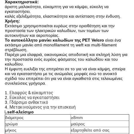
Χαρακτηριστικά:
άριστη μαλακότητα, εύκαμπτη για να κάμψει, εύκολη να
εγκαταστήσει.
καλές εξελιξιμότητα, ελαστικότητα και αντίσταση στην ένδυση.
Χρήση:
Εκτάσιμο χρησιμοποιείται ευρέως στην οριοθέτηση και την
προστασία των ηλεκτρικών καλωδίων, των τομέων των
αυτοκινήτων και αεροπορίας.
Το αυτοκόλλητο μανίκι καλωδίων της PET Velcro
είναι ένα
εκτάσιμο μανίκι από monofilament τη weft και multi-filament
στρέβλωση.
Παρέχει μια ελαφριά, οικονομικώς αποδοτική και σκληρή λύση για
την προστασία ενός ευρέος φάσματος του καλωδίου και του
καλωδίου.
Η έμφυτη ευελιξία της επιτρέπει σε το για να είναι κάμψη, σπείρα
και να εγκαταστήσει με τις ανώμαλες μορφές ενώ το ανοικτό
σχέδιό του επιτρέπει ότι για να είναι εγκαθιστά στις τελειωμένες
συνελεύσεις γρήγορα.
1.
Ελαφρύς & εύκαμπτος
2.
Εύκολος να εγκαταστήσει
3.
Γδάρσιμο ανθεκτικό
4.
Μετακινούμενος για την επισκευή
1.self-κλείσιμο
διάμετρος
≥8mm
χρώμα
μαύρος
μήκος
εξαρτηθείτε από σας