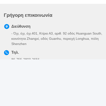
Γρήγορη επικοινωνία
Διεύθυνση
- Όχι, όχι, όχι.401, Κτίριο Α3, αριθ. 92 οδός Huanguan South,
κοινότητα Zhangxi, οδός Guanhu, περιοχή Longhua, πόλη
Shenzhen
Τηλ.
86-755-2803-2656
Ηλεκτρονικό ταχυδρομείο
sales@huiyunhai.com
Πολιτική μυστικότητας
|
Sitemap
| Καλή ποιότητα της Κίνας
Ηλεκτρικό πλεγμένο Sleeving Προμηθευτής. Πνευματικά