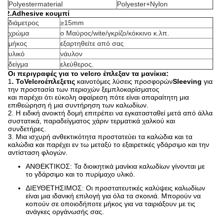
Polyestermaterial
Polyester+Nylon
2.Adhesive κουμπί
διάμετρος
≥15mm
χρώμα
ο Μαύρος/wite/γκρίζο/κόκκινο κ.λπ.
μήκος
εξαρτηθείτε από σας
υλικό
νάυλον
δείγμα
ελεύθερος.
Οι περιγραφές για το velcro έπλεξαν τα μανίκια:
1
. ΤοVelcroέπλεξετις
καινοτόμες λύσεις προσφορών
Sleeving
για
την προστασία των περιοχών ξεμπλοκαρίσματος
και παρέχει ότι εύκολη αφαίρεση πότε είναι απαραίτητη μια
επιθεώρηση ή μια συντήρηση των καλωδίων.
2.
Η ειδική ανοικτή δομή επιτρέπει να εγκατασταθεί μετά από άλλα
συστατικά, παραδείγματος χάριν τερματικά χαλκού και
συνδετήρες.
3.
Μια ισχυρή ανθεκτικότητα προστατεύει τα καλώδια και τα
καλώδια και παρέχει εν τω μεταξύ το εξαιρετικές γδάρσιμο και την
αντίσταση φλογών.
ΑΝΘΕΚΤΙΚΟΣ: Τα διοικητικά μανίκια καλωδίων γίνονται με
το γδάρσιμο και το πυρίμαχο υλικό.
ΔΙΕΥΘΕΤΗΣΙΜΟΣ: Οι προστατευτικές καλύψεις καλωδίων
είναι μια ιδανική επιλογή για όλα τα σκοινιά. Μπορούν να
κοπούν σε οποιοδήποτε μήκος για να ταιριάξουν με τις
ανάγκες οργάνωσής σας.