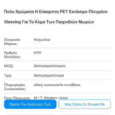
Πολυ Χρώματα Η Εύκαμπτη PET Εκτάσιμο Πλεγμένο
Sleeving Για Το Άλμα Των Παιχνιδιών Μωρών
Ονομασία
Huiyunhai
Μάρκας:
Αριθμός
HYH
Μοντέλου:
Διαπραγματεύσιμος
MOQ:
Διαπραγματεύσιμα
Τιμή:
Πληροφορίες
ειδική συσκευασία συνήθειας
Συσκευασίας:
Μ / Τ, Western Union
Όροι Πληρωμής:
Βρείτε Την Καλύτερη Τιμή
Μας Ελάτε Σε Επαφή Με