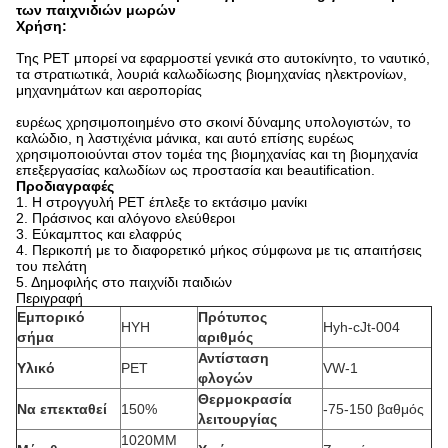
των παιχνιδιών μωρών
Χρήση:
Της PET μπορεί να εφαρμοστεί γενικά στο αυτοκίνητο, το ναυτικό,
τα στρατιωτικά, λουριά καλωδίωσης βιομηχανίας ηλεκτρονίων,
μηχανημάτων και αεροπορίας
ευρέως χρησιμοποιημένο στο σκοινί δύναμης υπολογιστών, το
καλώδιο, η λαστιχένια μάνικα, και αυτό επίσης ευρέως
χρησιμοποιούνται στον τομέα της βιομηχανίας και τη βιομηχανία
επεξεργασίας καλωδίων ως προστασία και beautification.
Προδιαγραφές
1. Η στρογγυλή PET έπλεξε το εκτάσιμο μανίκι
2. Πράσινος και αλόγονο ελεύθεροι
3. Εύκαμπτος και ελαφρύς
4. Περικοπή με το διαφορετικό μήκος σύμφωνα με τις απαιτήσεις
του πελάτη
5. Δημοφιλής στο παιχνίδι παιδιών
Περιγραφή
Εμπορικό
Πρότυπος
HYH
Hyh-cJt-004
σήμα
αριθμός
Αντίσταση
Υλικό
PET
VW-1
φλογών
Θερμοκρασία
Να επεκταθεί
150%
-75-150 βαθμός
λειτουργίας
1020MM