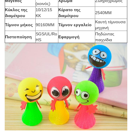
Μέγεθος
Χρώμα
Ζωηρόχρωμος
(κοινός)
Κύκλος της
10/12/15
Κέρατο της
2540MM
διαμέτρου
ΚΚ
διαμέτρου
Καυτή τέμνουσα
Τέμνον μήκος
90160MM
Τέμνον εργαλείο
μηχανή
SGS/UL/Ro
Πηδώντας
Πιστοποίηση
Εφαρμογή
HS
παιχνίδια